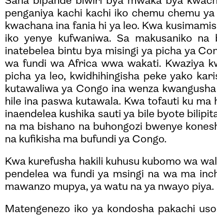
Sana bipande biwiri bya mwaka bya kwachan
penganiya kachi kachi iko chemu chemu ya
kwachana ina fania hi ya leo. Kwa kusimamish
iko yenye kufwaniwa. Sa makusaniko na bi
inatebelea bintu bya misingi ya picha ya Co
wa fundi wa Africa wwa wakati. Kwaziya 
picha ya leo, kwidhihingisha peke yako karis
kutawaliwa ya Congo ina wenza kwangusha n
hile ina paswa kutawala. Kwa tofauti ku ma
inaendelea kushika sauti ya bile byote bilip
na ma bishano na buhongozi bwenye kones
na kufikisha ma bufundi ya Congo.
Kwa kurefusha hakili kuhusu kubomo wa wala 
pendelea wa fundi ya msingi na wa ma inc
mawanzo mupya, ya watu na ya nwayo piya.
Matengenezo iko ya kondosha pakachi usom