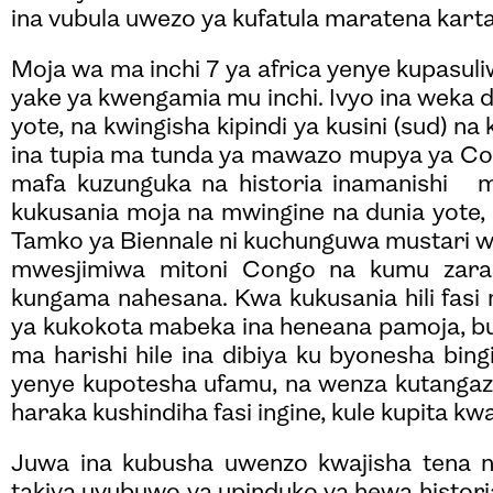
ina vubula uwezo ya kufatula maratena karta
Moja wa ma inchi 7 ya africa yenye kupasul
yake ya kwengamia mu inchi. Ivyo ina weka d
yote, na kwingisha kipindi ya kusini (sud) na 
ina tupia ma tunda ya mawazo mupya ya Con
mafa kuzunguka na historia inamanishi m
kukusania moja na mwingine na dunia yote,
Tamko ya Biennale ni kuchunguwa mustari w
mwesjimiwa mitoni Congo na kumu zarab
kungama nahesana. Kwa kukusania hili fasi 
ya kukokota mabeka ina heneana pamoja, bu
ma harishi hile ina dibiya ku byonesha bingi
yenye kupotesha ufamu, na wenza kutangazw
haraka kushindiha fasi ingine, kule kupita k
Juwa ina kubusha uwenzo kwajisha tena n