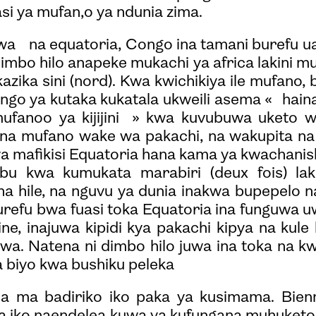
si ya mufan,o ya ndunia zima.
iwa na equatoria, Congo ina tamani burefu ua
imbo hilo anapeke mukachi ya africa lakini m
kazika sini (nord). Kwa kwichikiya ile mufano, 
go ya kutaka kukatala ukweili asema « haina
ufanoo ya kijijini » kwa kuvubuwa uketo 
 na mufano wake wa pakachi, na wakupita na
a mafikisi Equatoria hana kama ya kwachani
u kwa kumukata marabiri (deux fois) lak
na hile, na nguvu ya dunia inakwa bupepelo 
refu bwa fuasi toka Equatoria ina funguwa 
ne, inajuwa kipidi kya pakachi kipya na kule 
a. Natena ni dimbo hilo juwa ina toka na k
wa biyo kwa bushiku peleka
a ma badiriko iko paka ya kusimama. Bienn