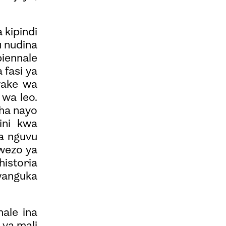
 kipindi
u nudina
biennale
 fasi ya
wake wa
 wa leo.
sha nayo
ini kwa
na nguvu
uwezo ya
historia
wanguka
ale ina