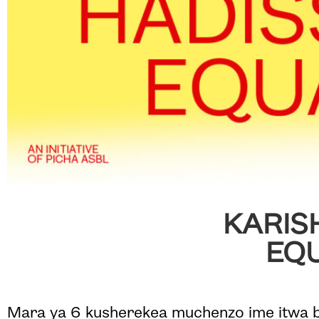
KARI
EQ
Mara ya 6 kusherekea muchenzo ime itwa bi