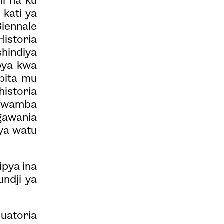
ni na ku
kati ya
Biennale
istoria
shindiya
pya kwa
ipita mu
historia
a kwamba
ngawania
ya watu
ipya ina
ndji ya
uatoria