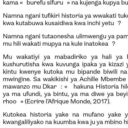
kama « burefu sifuru » na kujenga kupya bu
Namna ngani tufikiri historia ya wwakati tu
kwa kutabuwa kusaidiwa kwa inchi yetu ?
Namna ngani tutaonesha ulimwengu ya pam
mu hili wakati mupya na kule inatokea ?
Mu wakatiyi ya mabadiriko ya hali ya 
kushurutisha kwa kuvunga ipaka ya kizazi
kintu kwenye kutoka mu bipande biwili n
mwingine. Sa wakikishi ya Achille Mbembe
mawanzo mu Dkar : « hakuna Historia hil
ya ma ufundi, ya bintu, ya ma diwe ya beyi
rhoo » (Ecrire l’Afrique Monde, 2017).
Kutokea historia yake na mufano yake 
kwangaliliyako na kuumba kwa ju ya mbino hi