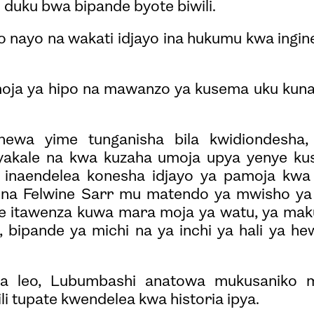
 duku bwa bipande byote biwili.
ko nayo na wakati idjayo ina hukumu kwa ingin
oja ya hipo na mawanzo ya kusema uku kuna
hewa yime tunganisha bila kwidiondesha,
 yakale na kwa kuzaha umoja upya yenye kus
a inaendelea konesha idjayo ya pamoja kwa
 na Felwine Sarr mu matendo ya mwisho ya 
e itawenza kuwa mara moja ya watu, ya mak
, bipande ya michi na ya inchi ya hali ya h
ya leo, Lubumbashi anatowa mukusaniko 
li tupate kwendelea kwa historia ipya.