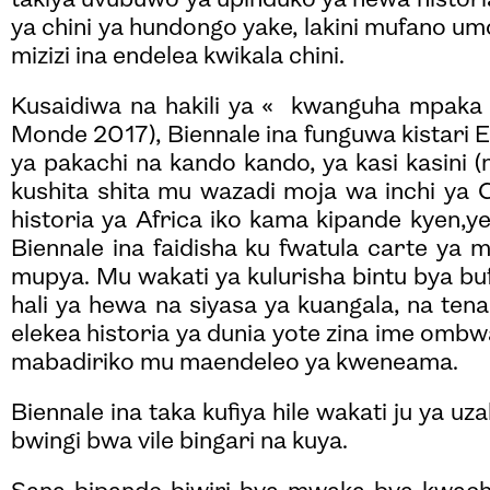
takiya uvubuwo ya upinduko ya hewa histor
ya chini ya hundongo yake, lakini mufano umo
mizizi ina endelea kwikala chini.
Kusaidiwa na hakili ya « kwanguha mpaka »
Monde 2017), Biennale ina funguwa kistari
ya pakachi na kando kando, ya kasi kasini (n
kushita shita mu wazadi moja wa inchi ya
historia ya Africa iko kama kipande kyen,y
Biennale ina faidisha ku fwatula carte ya
mupya. Mu wakati ya kulurisha bintu bya bu
hali ya hewa na siyasa ya kuangala, na ten
elekea historia ya dunia yote zina ime omb
mabadiriko mu maendeleo ya kweneama.
Biennale ina taka kufiya hile wakati ju ya uza
bwingi bwa vile bingari na kuya.