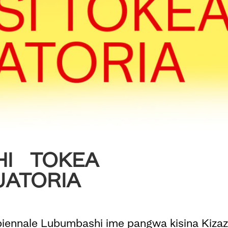
SHI TOKEA
UATORIA
ennale Lubumbashi ime pangwa kisina Kizazi