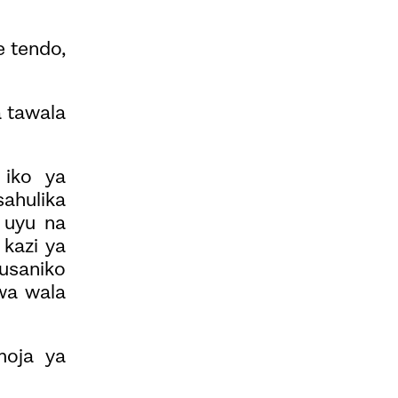
e tendo,
 tawala
 iko ya
ahulika
 uyu na
kazi ya
usaniko
ewa wala
moja ya