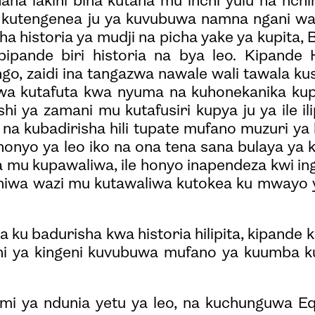
a lakini bina kutana mu inchi yulu na nchi
 kutengenea ju ya kuvubuwa namna ngani wa 
a historia ya mudji na picha yake ya kupita, 
pande biri historia na bya leo. Kipande H
ngo, zaidi ina tangazwa nawale wali tawala ku
kwa kutafuta kwa nyuma na kuhonekanika ku
hi ya zamani mu kutafusiri kupya ju ya ile il
a kubadirisha hili tupate mufano muzuri ya 
 honyo ya leo iko na ona tena sana bulaya y
ita mu kupawaliwa, ile honyo inapendeza kwi i
hiwa wazi mu kutawaliwa kutokea ku mwayo 
ku badurisha kwa historia hilipita, kipande k
hi ya kingeni kuvubuwa mufano ya kuumba ku
i ya ndunia yetu ya leo, na kuchunguwa Eq