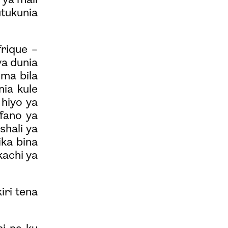
 ya mali
utukunia
rique –
ya dunia
ema bila
ia kule
 hiyo ya
ufano ya
shali ya
ika bina
kachi ya
iri tena