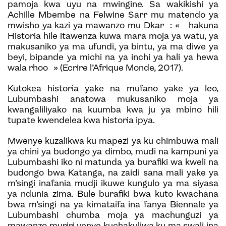
pamoja kwa uyu na mwingine. Sa wakikishi ya
Achille Mbembe na Felwine Sarr mu matendo ya
mwisho ya kazi ya mawanzo mu Dkar : « hakuna
Historia hile itawenza kuwa mara moja ya watu, ya
makusaniko ya ma ufundi, ya bintu, ya ma diwe ya
beyi, bipande ya michi na ya inchi ya hali ya hewa
wala rhoo » (Ecrire l’Afrique Monde, 2017).
Kutokea historia yake na mufano yake ya leo,
Lubumbashi anatowa mukusaniko moja ya
kwangaliliyako na kuumba kwa ju ya mbino hili
tupate kwendelea kwa historia ipya.
Mwenye kuzalikwa ku mapezi ya ku chimbuwa mali
ya chini ya budongo ya dimbo, mudi na kampuni ya
Lubumbashi iko ni matunda ya burafiki wa kweli na
budongo bwa Katanga, na zaidi sana mali yake ya
m’singi inafania mudji ikuwe kungulo ya ma siyasa
ya ndunia zima. Bule burafiki bwa kuto kwachana
bwa m’singi na ya kimataifa ina fanya Biennale ya
Lubumbashi chumba moja ya machunguzi ya