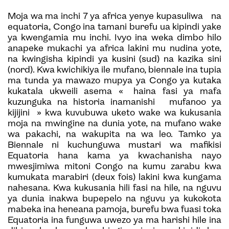
Moja wa ma inchi 7 ya africa yenye kupasuliwa na
equatoria, Congo ina tamani burefu ua kipindi yake
ya kwengamia mu inchi. Ivyo ina weka dimbo hilo
anapeke mukachi ya africa lakini mu nudina yote,
na kwingisha kipindi ya kusini (sud) na kazika sini
(nord). Kwa kwichikiya ile mufano, biennale ina tupia
ma tunda ya mawazo mupya ya Congo ya kutaka
kukatala ukweili asema « haina fasi ya mafa
kuzunguka na historia inamanishi mufanoo ya
kijijini » kwa kuvubuwa uketo wake wa kukusania
moja na mwingine na dunia yote, na mufano wake
wa pakachi, na wakupita na wa leo. Tamko ya
Biennale ni kuchunguwa mustari wa mafikisi
Equatoria hana kama ya kwachanisha nayo
mwesjimiwa mitoni Congo na kumu zarabu kwa
kumukata marabiri (deux fois) lakini kwa kungama
nahesana. Kwa kukusania hili fasi na hile, na nguvu
ya dunia inakwa bupepelo na nguvu ya kukokota
mabeka ina heneana pamoja, burefu bwa fuasi toka
Equatoria ina funguwa uwezo ya ma harishi hile ina