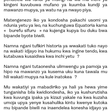
kingeni kuvubuwa mufano ya kuumba kundji ya
mawanzo mupya, ya watu na ya nwayo piya.
Matengenezo iko ya kondosha pakachi usomi ya
ndunia yetu ya leo, na kuchunguwa Equatoria kama
« burefu sifuru » na kujenga kupya bu duku bwa
bipande byote biwili.
Namna ngani tufikiri historia ya wwakati tuko nayo
na wakati idjayo ina hukumu kwa ingine tendo, kwa
kutabuwa kusaidiwa kwa inchi yetu ?
Namna ngani tutaonesha ulimwengu ya pamoja ya
hipo na mawanzo ya kusema uku kuna tawala mu
hili wakati mupya na kule inatokea ?
Mu wakatiyi ya mabadiriko ya hali ya hewa yime
tunganisha bila kwidiondesha, iko ya kushurutisha
kwa kuvunga ipaka ya kizazi yakale na kwa kuzaha
umoja upya yenye kusahulika kintu kwenye kutoka
mu bipande biwili na inaendelea konesha idjayo ya