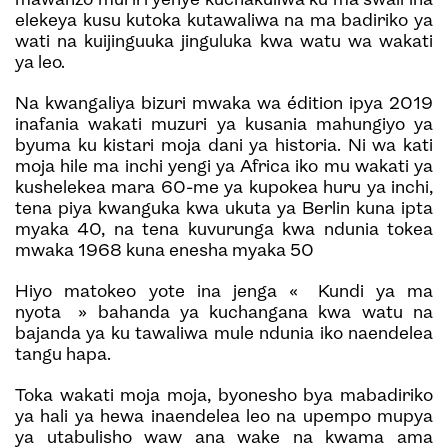
mawanzo muriri yenye kuchakuliwa ku ma swali ina
elekeya kusu kutoka kutawaliwa na ma badiriko ya
wati na kuijinguuka jinguluka kwa watu wa wakati
ya leo.
Na kwangaliya bizuri mwaka wa édition ipya 2019
inafania wakati muzuri ya kusania mahungiyo ya
byuma ku kistari moja dani ya historia. Ni wa kati
moja hile ma inchi yengi ya Africa iko mu wakati ya
kushelekea mara 60-me ya kupokea huru ya inchi,
tena piya kwanguka kwa ukuta ya Berlin kuna ipta
myaka 40, na tena kuvurunga kwa ndunia tokea
mwaka 1968 kuna enesha myaka 50
Hiyo matokeo yote ina jenga « Kundi ya ma
nyota » bahanda ya kuchangana kwa watu na
bajanda ya ku tawaliwa mule ndunia iko naendelea
tangu hapa.
Toka wakati moja moja, byonesho bya mabadiriko
ya hali ya hewa inaendelea leo na upempo mupya
ya utabulisho waw ana wake na kwama ama