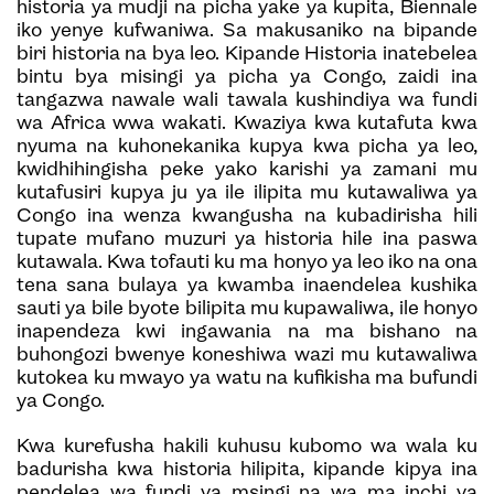
historia ya mudji na picha yake ya kupita, Biennale
iko yenye kufwaniwa. Sa makusaniko na bipande
biri historia na bya leo. Kipande Historia inatebelea
bintu bya misingi ya picha ya Congo, zaidi ina
tangazwa nawale wali tawala kushindiya wa fundi
wa Africa wwa wakati. Kwaziya kwa kutafuta kwa
nyuma na kuhonekanika kupya kwa picha ya leo,
kwidhihingisha peke yako karishi ya zamani mu
kutafusiri kupya ju ya ile ilipita mu kutawaliwa ya
Congo ina wenza kwangusha na kubadirisha hili
tupate mufano muzuri ya historia hile ina paswa
kutawala. Kwa tofauti ku ma honyo ya leo iko na ona
tena sana bulaya ya kwamba inaendelea kushika
sauti ya bile byote bilipita mu kupawaliwa, ile honyo
inapendeza kwi ingawania na ma bishano na
buhongozi bwenye koneshiwa wazi mu kutawaliwa
kutokea ku mwayo ya watu na kufikisha ma bufundi
ya Congo.
Kwa kurefusha hakili kuhusu kubomo wa wala ku
badurisha kwa historia hilipita, kipande kipya ina
pendelea wa fundi ya msingi na wa ma inchi ya