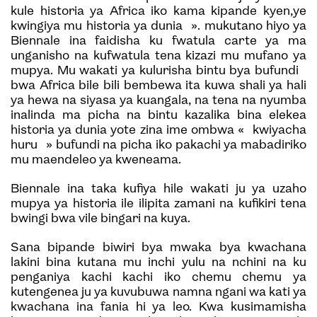
kule historia ya Africa iko kama kipande kyen,ye
kwingiya mu historia ya dunia ». mukutano hiyo ya
Biennale ina faidisha ku fwatula carte ya ma
unganisho na kufwatula tena kizazi mu mufano ya
mupya. Mu wakati ya kulurisha bintu bya bufundi
bwa Africa bile bili bembewa ita kuwa shali ya hali
ya hewa na siyasa ya kuangala, na tena na nyumba
inalinda ma picha na bintu kazalika bina elekea
historia ya dunia yote zina ime ombwa « kwiyacha
huru » bufundi na picha iko pakachi ya mabadiriko
mu maendeleo ya kweneama.
Biennale ina taka kufiya hile wakati ju ya uzaho
mupya ya historia ile ilipita zamani na kufikiri tena
bwingi bwa vile bingari na kuya.
Sana bipande biwiri bya mwaka bya kwachana
lakini bina kutana mu inchi yulu na nchini na ku
penganiya kachi kachi iko chemu chemu ya
kutengenea ju ya kuvubuwa namna ngani wa kati ya
kwachana ina fania hi ya leo. Kwa kusimamisha