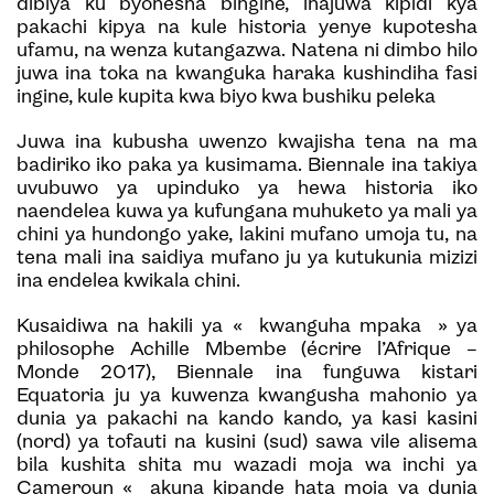
dibiya ku byonesha bingine, inajuwa kipidi kya
pakachi kipya na kule historia yenye kupotesha
ufamu, na wenza kutangazwa. Natena ni dimbo hilo
juwa ina toka na kwanguka haraka kushindiha fasi
ingine, kule kupita kwa biyo kwa bushiku peleka
Juwa ina kubusha uwenzo kwajisha tena na ma
badiriko iko paka ya kusimama. Biennale ina takiya
uvubuwo ya upinduko ya hewa historia iko
naendelea kuwa ya kufungana muhuketo ya mali ya
chini ya hundongo yake, lakini mufano umoja tu, na
tena mali ina saidiya mufano ju ya kutukunia mizizi
ina endelea kwikala chini.
Kusaidiwa na hakili ya « kwanguha mpaka » ya
philosophe Achille Mbembe (écrire l’Afrique –
Monde 2017), Biennale ina funguwa kistari
Equatoria ju ya kuwenza kwangusha mahonio ya
dunia ya pakachi na kando kando, ya kasi kasini
(nord) ya tofauti na kusini (sud) sawa vile alisema
bila kushita shita mu wazadi moja wa inchi ya
Cameroun « akuna kipande hata moja ya dunia