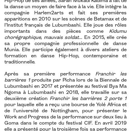
Hip-Hop de ses ainées, Sarah Mukadi Kadima a fait de
la danse un moyen de faire face à la vie. Elle intègre la
compagnie Harlem2arts et fait ses premières
apparitions en 2010 sur les scènes de Betamax et de
l’Institut français de Lubumbashi. Elle joue des rôles
importants dans des pièces comme
Kidumu
chorégraphique, mauvais soldat
… En 2015, elle crée
sa propre compagnie professionnelle de danse
Munia. Elle participe également à divers ateliers de
formation en danse Hip-Hop, contemporaine et
traditionnelle.
Après sa première performance
Franchir les
barrières 1
produite par Picha lors de la Biennale de
Lubumbashi en 2017 et présentée au festival Bya Ma
Ngoma à Lubumbashi en 2018, elle travaille sur sa
deuxième création
Franchir les barrières 2 porte 1
pour laquelle elle a reçu une bourse de Yolé Africa et
de l’université de Nottingham, pour présenter le
Work and Progress de la performance sur deux lieu à
Goma dans le compte du festival CIF. En avril 2019
elle a présenté pour la troisième fois sa performance